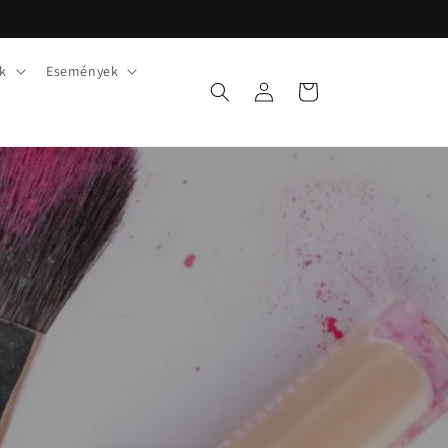
k
Események
Bejelentkezés
Kosár