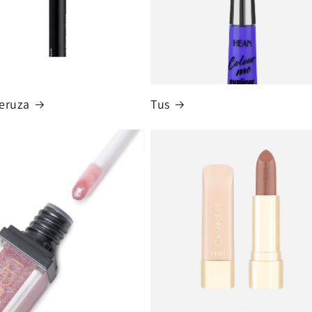
eruza
Tus