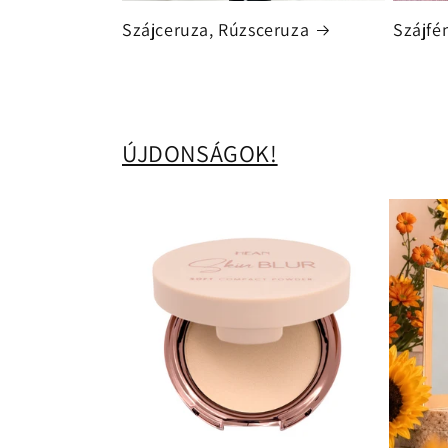
Szájceruza, Rúzsceruza
Szájfé
ÚJDONSÁGOK!