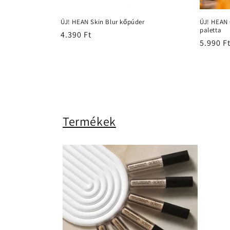
ÚJ! HEAN Skin Blur kőpúder
ÚJ! HEAN
paletta
Normál
4.390 Ft
Normál
5.990 F
ár
ár
Termékek