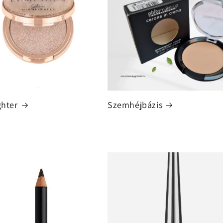
ghter
Szemhéjbázis