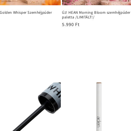
 Golden Whisper Szemhéjpúder
ÚJ! HEAN Morning Bloom szemhéjpúder
paletta /LIMITÁLT!/
t
Normál
5.990 Ft
ár