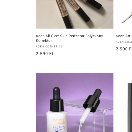
aden All Over Skin Perfector Folyékony
aden Arti
Korrektor
Forgal
ADEN COS
Forgalmazó:
ADEN COSMETICS
Normál
2.990 F
Normál
2.590 Ft
ár
ár