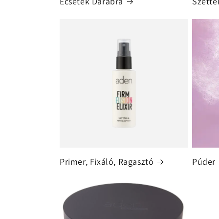
Ecsetek Darabra
Szette
Primer, Fixáló, Ragasztó
Púder