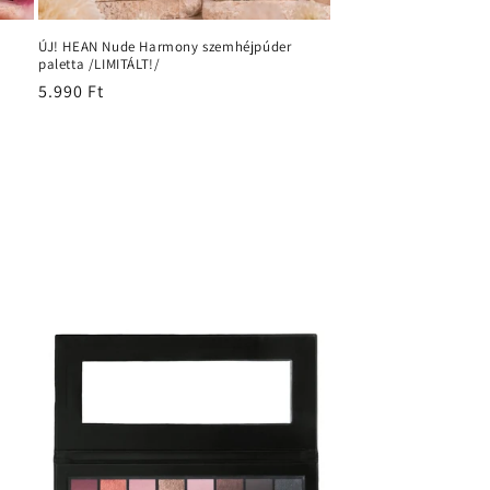
ÚJ! HEAN Nude Harmony szemhéjpúder
paletta /LIMITÁLT!/
Normál
5.990 Ft
ár