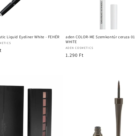
stic Liquid Eyeliner White - FEHÉR
aden COLOR-ME Szemkontúr ceruza 01
WHITE
mazó:
METICS
Forgalmazó:
ADEN COSMETICS
t
Normál
1.290 Ft
ár