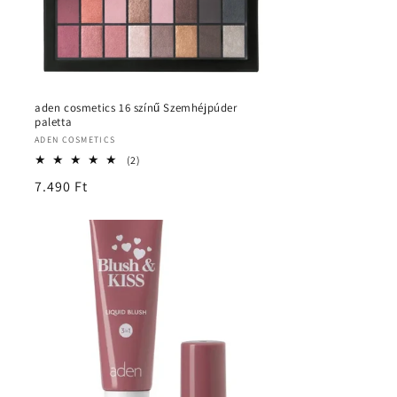
aden cosmetics 16 színű Szemhéjpúder
paletta
Forgalmazó:
ADEN COSMETICS
2
(2)
összes
Normál
7.490 Ft
értékelés
ár