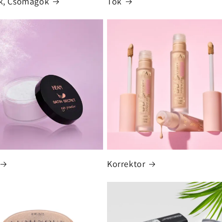
k, Csomagok
Tok
Korrektor