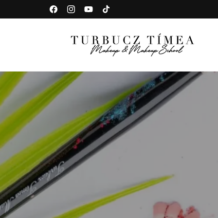
Ugrás a
Facebook
Instagram
YouTube
TikTok
tartalomhoz